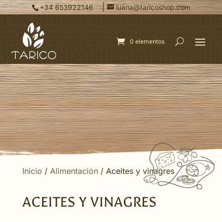
|
+34 653922146
luana@taricoshop.com
0 elementos
Inicio
/
Alimentación
/ Aceites y vinagres
ACEITES Y VINAGRES