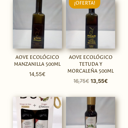
¡OFERTA!
AOVE ECOLÓGICO
AOVE ECOLÓGICO
MANZANILLA 500ML
TETUDA Y
MORCALEÑA 500ML
14,55
€
El
El
16,75
€
13,55
€
precio
precio
original
actual
era:
es:
16,75€.
13,55€.