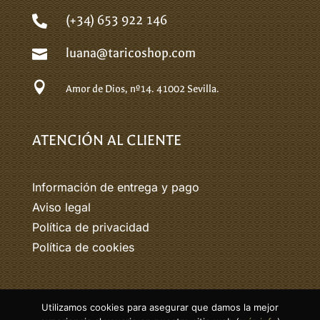
(+34) 653 922 146

luana@taricoshop.com


Amor de Dios, nº14.
41002 Sevilla.
ATENCIÓN AL CLIENTE
Información de entrega y pago
Aviso legal
Política de privacidad
Política de cookies
Utilizamos cookies para asegurar que damos la mejor
© 2026 Tarico. Todos los derechos