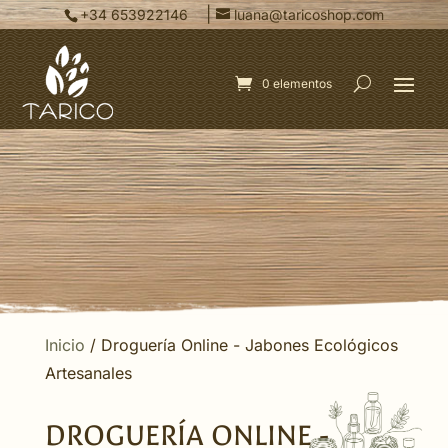
|
+34 653922146
luana@taricoshop.com
0 elementos
Inicio
/ Droguería Online - Jabones Ecológicos
Artesanales
DROGUERÍA ONLINE -