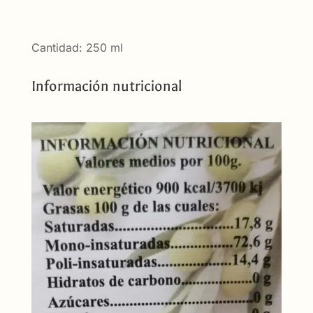
Oliva
Vírgen
con
Cantidad: 250 ml
Naranja
250ml
Información nutricional
cantidad