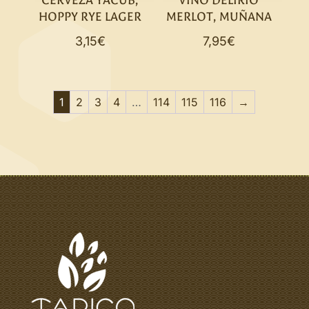
CERVEZA YACUB,
VINO DELIRIO
HOPPY RYE LAGER
MERLOT, MUÑANA
3,15
€
7,95
€
1
2
3
4
…
114
115
116
→