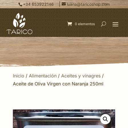
|
+34 653922146
luana@taricoshop.com
0 elementos
Inicio
/
Alimentación
/
Aceites y vinagres
/
Aceite de Oliva Vírgen con Naranja 250ml