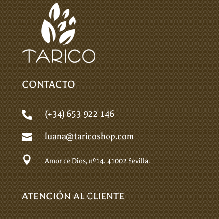
CONTACTO
(+34) 653 922 146

luana@taricoshop.com


Amor de Dios, nº14.
41002 Sevilla.
ATENCIÓN AL CLIENTE