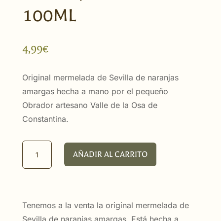
100ML
4,99
€
Original mermelada de Sevilla de naranjas
amargas hecha a mano por el pequeño
Obrador artesano Valle de la Osa de
Constantina.
Mermelada
AÑADIR AL CARRITO
de
Naranjas
Amargas
100ml
Tenemos a la venta la original mermelada de
cantidad
Sevilla de naranjas amargas. Está hecha a