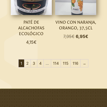
PATÉ DE
VINO CON NARANJA,
ALCACHOFAS
ORANGO, 37,5CL
ECOLÓGICO
El
El
7,95
€
6,95
€
4,15
€
precio
precio
original
actual
era:
es:
7,95€.
6,95€.
1
2
3
4
…
114
115
116
→