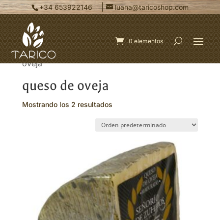
|
+34 653922146
luana@taricoshop.com
0 elementos
Inicio
/ Productos etiquetados “queso de
oveja”
queso de oveja
Mostrando los 2 resultados