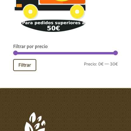
Filtrar por precio
Precio
Precio
Precio:
0€
—
30€
Filtrar
mínim
máxim