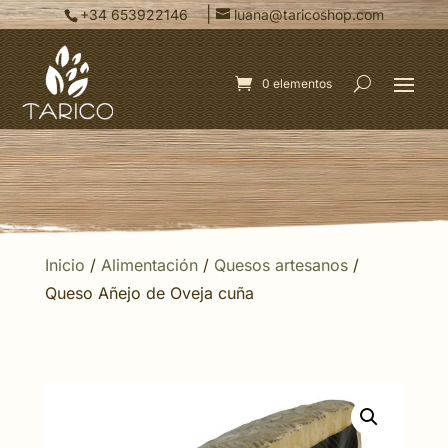
|
+34 653922146
luana@taricoshop.com
0 elementos
Inicio
/
Alimentación
/
Quesos artesanos
/
Queso Añejo de Oveja cuña