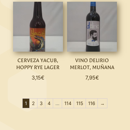
CERVEZA YACUB,
VINO DELIRIO
HOPPY RYE LAGER
MERLOT, MUÑANA
3,15
€
7,95
€
1
2
3
4
…
114
115
116
→