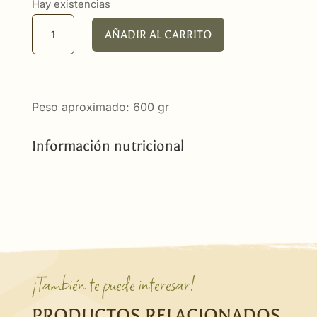
Hay existencias
Queso
AÑADIR AL CARRITO
Añejo
de
Oveja
cuña
Peso aproximado: 600 gr
cantidad
Información nutricional
¡También te puede interesar!
PRODUCTOS RELACIONADOS