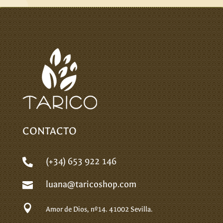
CONTACTO
(+34) 653 922 146

luana@taricoshop.com


Amor de Dios, nº14.
41002 Sevilla.