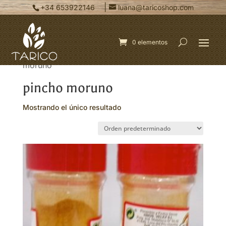
|
+34 653922146
luana@taricoshop.com
0 elementos
Inicio
/ Productos etiquetados “pincho
moruno”
pincho moruno
Mostrando el único resultado