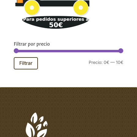
Filtrar por precio
Precio
Precio
Precio:
0€
—
10€
Filtrar
mínim
máxim