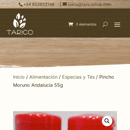
|
+34 653922146
luana@taricoshop.com
0 elementos
Inicio
/
Alimentación
/
Especias y Tés
/ Pincho
Moruno Andalucía 55g