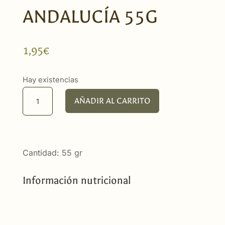
ANDALUCÍA 55G
1,95
€
Hay existencias
Pincho
AÑADIR AL CARRITO
Moruno
Andalucía
55g
cantidad
Cantidad: 55 gr
Información nutricional