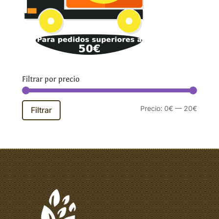
Filtrar por precio
Precio
Precio
Precio:
0€
—
20€
Filtrar
mínim
máxim