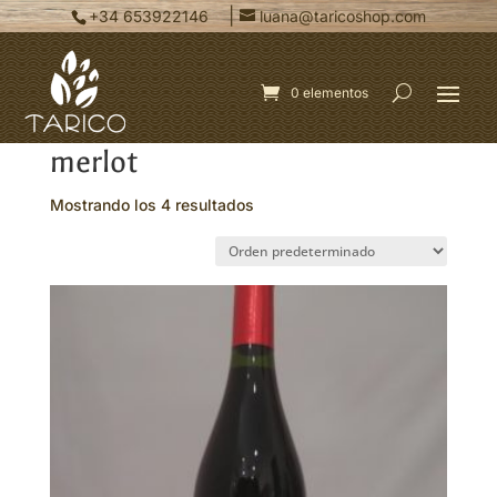
|
+34 653922146
luana@taricoshop.com
0 elementos
Inicio
/ Productos etiquetados “merlot”
merlot
Mostrando los 4 resultados