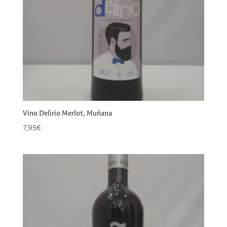
Vino Delirio Merlot, Muñana
7,95
€