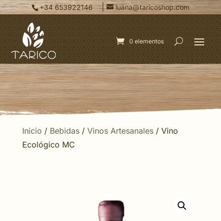
|
+34 653922146
luana@taricoshop.com
0 elementos
Inicio
/
Bebidas
/
Vinos Artesanales
/ Vino
Ecológico MC