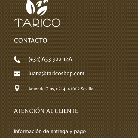
CONTACTO
(+34) 653 922 146

luana@taricoshop.com


Amor de Dios, nº14.
41002 Sevilla.
ATENCIÓN AL CLIENTE
Información de entrega y pago