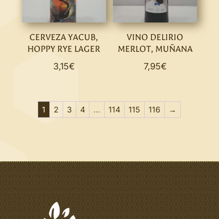
CERVEZA YACUB,
VINO DELIRIO
HOPPY RYE LAGER
MERLOT, MUÑANA
3,15
€
7,95
€
1
2
3
4
…
114
115
116
→