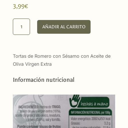
3,99
€
Tortas
AÑADIR AL CARRITO
de
Aceite
Saladas
con
Tortas de Romero con Sésamo con Aceite de
Sesamo
Oliva Vírgen Extra
(6
ud.)
Información nutricional
cantidad