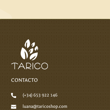
CONTACTO
(+34) 653 922 146

luana@taricoshop.com
