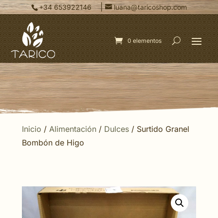
|
+34 653922146
luana@taricoshop.com
0 elementos
Inicio
/
Alimentación
/
Dulces
/ Surtido Granel
Bombón de Higo