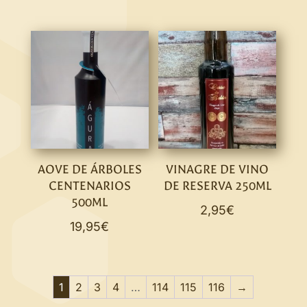
AOVE DE ÁRBOLES
VINAGRE DE VINO
CENTENARIOS
DE RESERVA 250ML
500ML
2,95
€
19,95
€
1
2
3
4
…
114
115
116
→