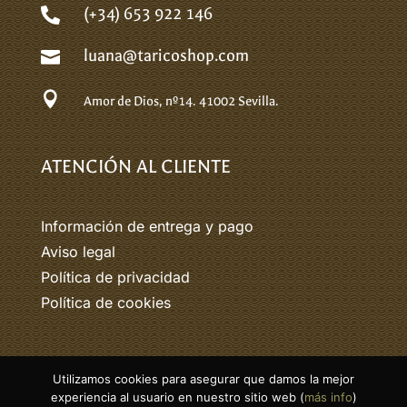
(+34) 653 922 146

luana@taricoshop.com


Amor de Dios, nº14.
41002 Sevilla.
ATENCIÓN AL CLIENTE
Información de entrega y pago
Aviso legal
Política de privacidad
Política de cookies
Utilizamos cookies para asegurar que damos la mejor
© 2026 Tarico. Todos los derechos
experiencia al usuario en nuestro sitio web (
más info
)