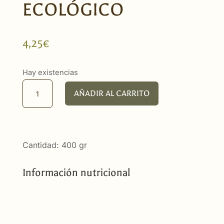
ECOLÓGICO
4,25
€
Hay existencias
Spaghetti
AÑADIR AL CARRITO
de
Trigo
Ecológico
cantidad
Cantidad: 400 gr
Información nutricional