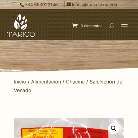
|
+34 653922146
luana@taricoshop.com
0 elementos
Inicio
/
Alimentación
/
Chacina
/ Salchichón de
Venado