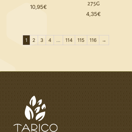
275G
10,95
€
4,35
€
1
2
3
4
…
114
115
116
→