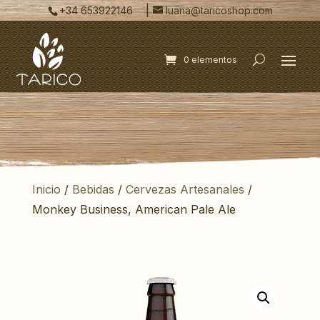
|
+34 653922146
luana@taricoshop.com
0 elementos
Inicio
/
Bebidas
/
Cervezas Artesanales
/
Monkey Business, American Pale Ale