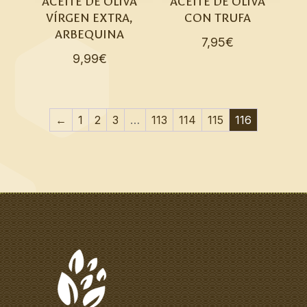
ACEITE DE OLIVA
ACEITE DE OLIVA
VÍRGEN EXTRA,
CON TRUFA
ARBEQUINA
7,95
€
9,99
€
←
1
2
3
…
113
114
115
116