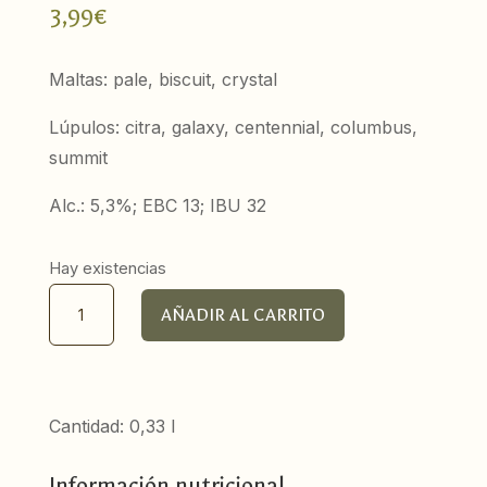
3,99
€
Maltas: pale, biscuit, crystal
Lúpulos: citra, galaxy, centennial, columbus,
summit
Alc.: 5,3%; EBC 13; IBU 32
Hay existencias
Monkey
AÑADIR AL CARRITO
Business,
American
Pale
Ale
Cantidad: 0,33 l
cantidad
Información nutricional