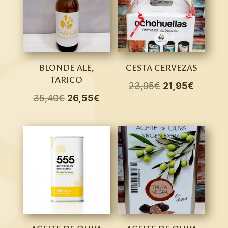
BLONDE ALE,
CESTA CERVEZAS
TARICO
El
El
23,95
€
21,95
€
El
El
35,40
€
26,55
€
precio
precio
precio
precio
original
actual
original
actual
era:
es:
era:
es:
23,95€.
21,95€.
35,40€.
26,55€.