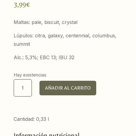
3,99
€
Maltas: pale, biscuit, crystal
Lúpulos: citra, galaxy, centennial, columbus,
summit
Alc.: 5,3%; EBC 13; IBU 32
Hay existencias
Monkey
AÑADIR AL CARRITO
Business,
American
Pale
Ale
Cantidad: 0,33 l
cantidad
Información nutricional