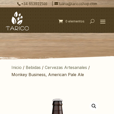
|
+34 653922146
luana@taricoshop.com
0 elementos
Inicio
/
Bebidas
/
Cervezas Artesanales
/
Monkey Business, American Pale Ale