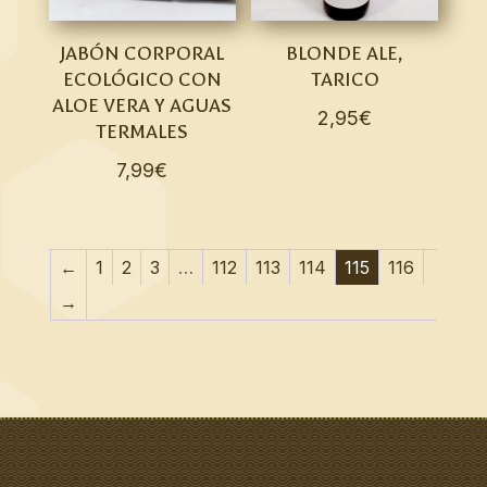
JABÓN CORPORAL
BLONDE ALE,
ECOLÓGICO CON
TARICO
ALOE VERA Y AGUAS
2,95
€
TERMALES
7,99
€
←
1
2
3
…
112
113
114
115
116
→