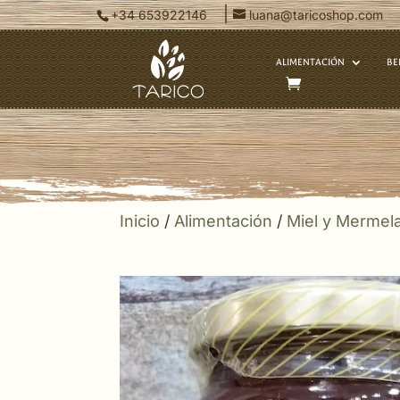
|
+34 653922146
luana@taricoshop.com
ALIMENTACIÓN
BE
Inicio
/
Alimentación
/
Miel y Mermel