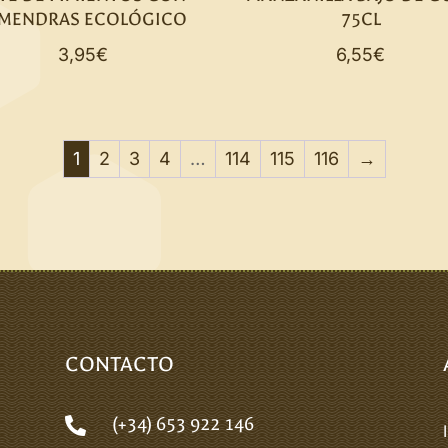
LMENDRAS ECOLÓGICO
75CL
3,95
€
6,55
€
1
2
3
4
…
114
115
116
→
CONTACTO
(+34) 653 922 146
