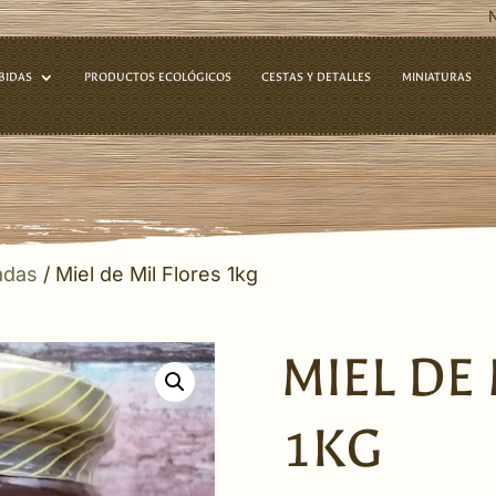
BIDAS
PRODUCTOS ECOLÓGICOS
CESTAS Y DETALLES
MINIATURAS
adas
/ Miel de Mil Flores 1kg
MIEL DE
1KG