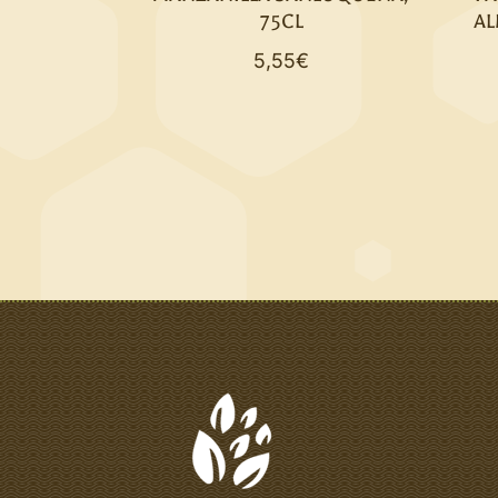
75CL
A
5,55
€