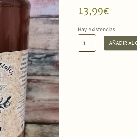
13,99
€
Hay existencias
Miel
AÑADIR AL 
de
Mil
Flores
1kg
cantidad