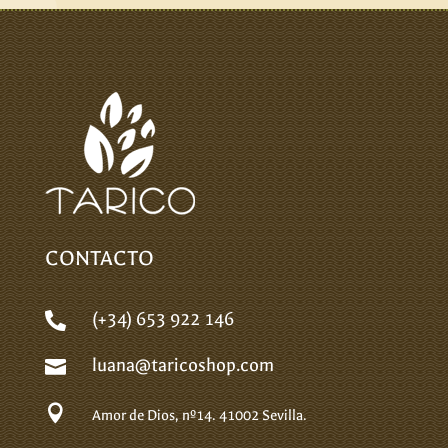
CONTACTO
(+34) 653 922 146

luana@taricoshop.com


Amor de Dios, nº14.
41002 Sevilla.