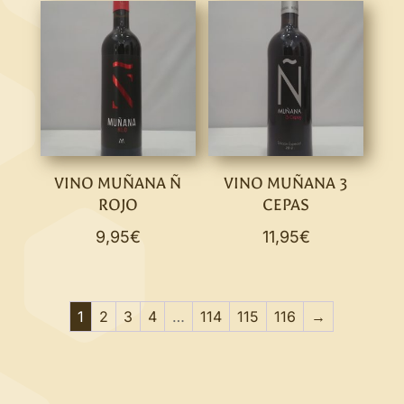
VINO MUÑANA Ñ
VINO MUÑANA 3
ROJO
CEPAS
9,95
€
11,95
€
1
2
3
4
…
114
115
116
→