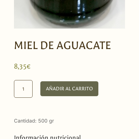
MIEL DE AGUACATE
8,35
€
Miel
AÑADIR AL CARRITO
de
Aguacate
cantidad
Cantidad: 500 gr
Información nutricional