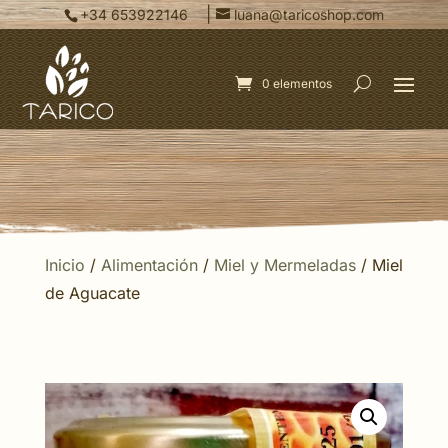
|
+34 653922146
luana@taricoshop.com
0 elementos
Inicio
/
Alimentación
/
Miel y Mermeladas
/ Miel
de Aguacate