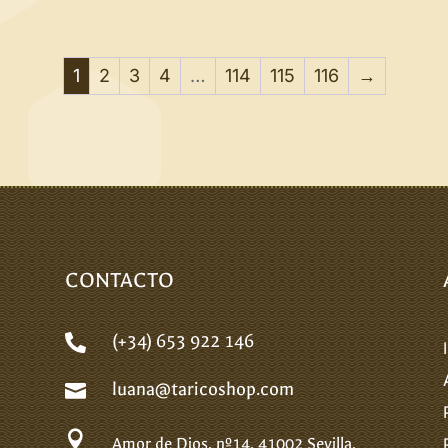
1
2
3
4
…
114
115
116
→
CONTACTO
(+34) 653 922 146

luana@taricoshop.com


Amor de Dios, nº14.
41002 Sevilla.