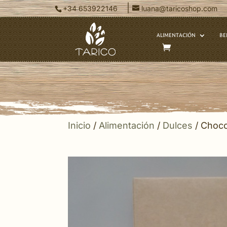
|
+34 653922146
luana@taricoshop.com
ALIMENTACIÓN
BE
Inicio
/
Alimentación
/
Dulces
/ Choco