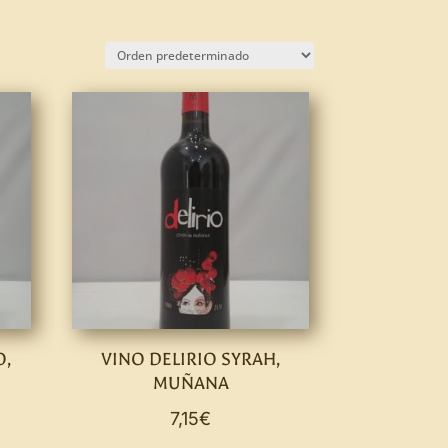
O,
VINO DELIRIO SYRAH,
MUÑANA
7,15
€