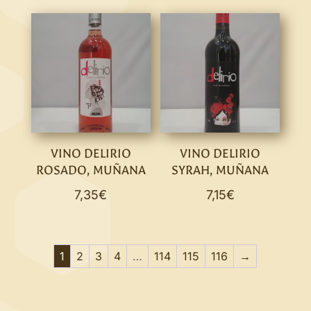
VINO DELIRIO
VINO DELIRIO
ROSADO, MUÑANA
SYRAH, MUÑANA
7,35
€
7,15
€
1
2
3
4
…
114
115
116
→