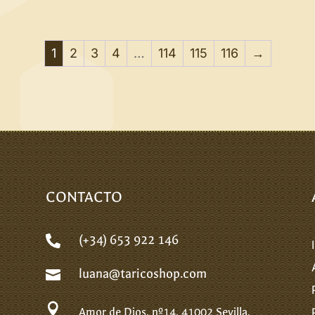
1
2
3
4
…
114
115
116
→
CONTACTO
(+34) 653 922 146

luana@taricoshop.com


Amor de Dios, nº14.
41002 Sevilla.