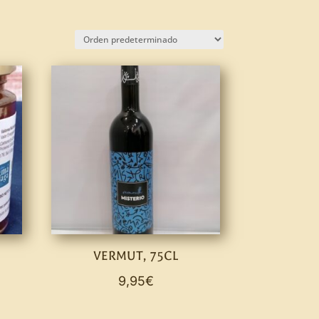
VERMUT, 75CL
G
9,95
€