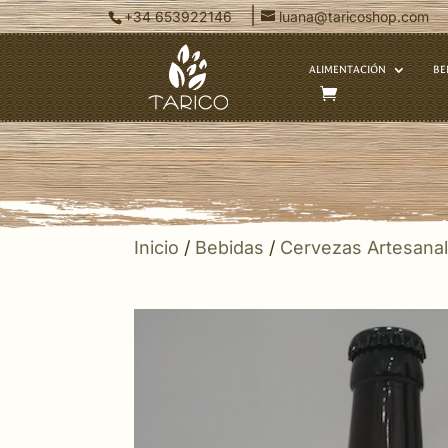
|
+34 653922146
luana@taricoshop.com
ALIMENTACIÓN
BE
Inicio
/
Bebidas
/
Cervezas Artesana