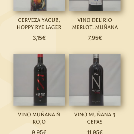
CERVEZA YACUB,
VINO DELIRIO
HOPPY RYE LAGER
MERLOT, MUÑANA
3,15
€
7,95
€
VINO MUÑANA Ñ
VINO MUÑANA 3
ROJO
CEPAS
9,95
€
11,95
€