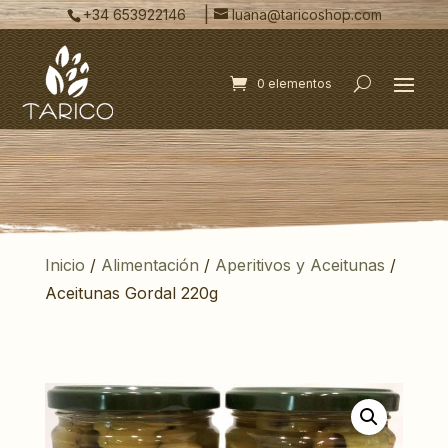
|
+34 653922146
luana@taricoshop.com
0 elementos
Inicio
/
Alimentación
/
Aperitivos y Aceitunas
/
Aceitunas Gordal 220g