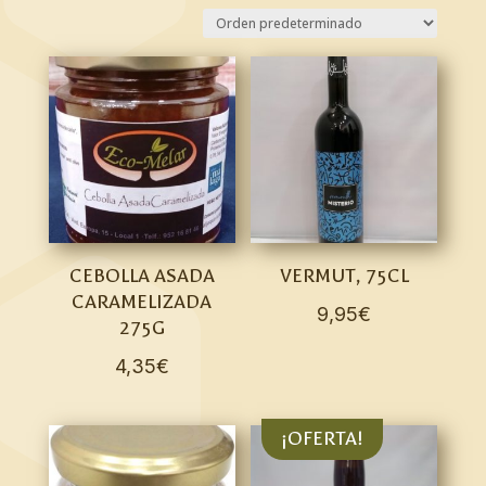
CEBOLLA ASADA
VERMUT, 75CL
CARAMELIZADA
9,95
€
275G
4,35
€
¡OFERTA!