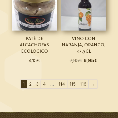
PATÉ DE
VINO CON
ALCACHOFAS
NARANJA, ORANGO,
ECOLÓGICO
37,5CL
El
El
4,15
€
7,95
€
6,95
€
precio
precio
original
actual
era:
es:
1
2
3
4
…
114
115
116
→
7,95€.
6,95€.