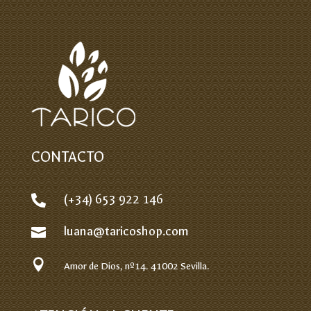
CONTACTO
(+34) 653 922 146

luana@taricoshop.com


Amor de Dios, nº14.
41002 Sevilla.