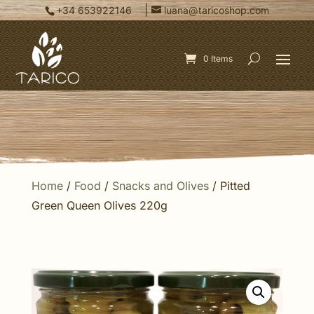
|
+34 653922146
luana@taricoshop.com
0 Items
Home
/
Food
/
Snacks and Olives
/ Pitted
Green Queen Olives 220g