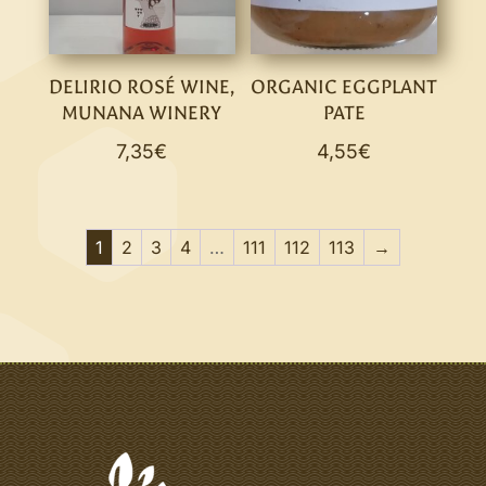
DELIRIO ROSÉ WINE,
ORGANIC EGGPLANT
MUNANA WINERY
PATE
7,35
€
4,55
€
1
2
3
4
…
111
112
113
→