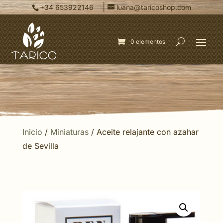
|
+34 653922146
luana@taricoshop.com
0 elementos
Inicio
/
Miniaturas
/ Aceite relajante con azahar
de Sevilla