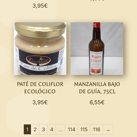
3,95
€
PATÉ DE COLIFLOR
MANZANILLA BAJO
ECOLÓGICO
DE GUÍA, 75CL
3,95
€
6,55
€
1
2
3
4
…
114
115
116
→