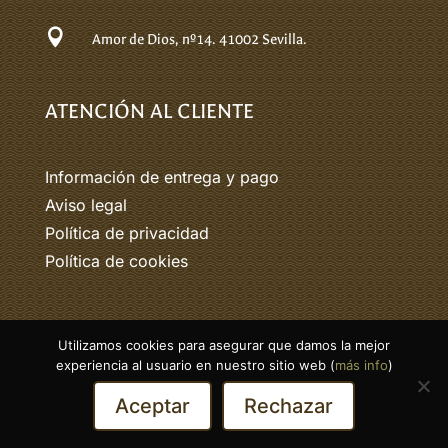

Amor de Dios, nº14.
41002 Sevilla.
ATENCIÓN AL CLIENTE
Información de entrega y pago
Aviso legal
Política de privacidad
Política de cookies
Utilizamos cookies para asegurar que damos la mejor
© 2026 Tarico. Todos los derechos
experiencia al usuario en nuestro sitio web (
más info
)
reservados.
Aceptar
Rechazar