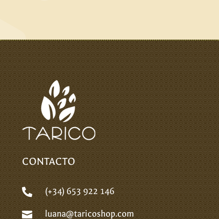
CONTACTO
(+34) 653 922 146

luana@taricoshop.com
