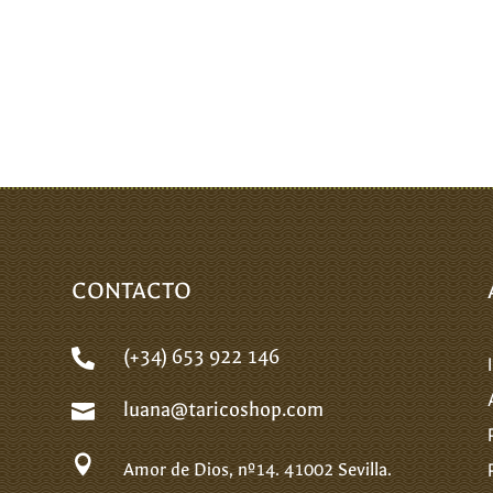
CONTACTO
(+34) 653 922 146

luana@taricoshop.com


Amor de Dios, nº14.
41002 Sevilla.