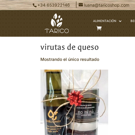
|
+34 653922146
luana@taricoshop.com
ALIMENTACIÓN
BE
Inicio
/ Productos etiquetados “viru
virutas de queso
Mostrando el único resultado