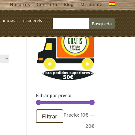
Nosotros
Contacto
Blog
Mi cuenta
OFERTAS
DROGUERÍA
Filtrar por precio
Precio
Precio
Precio:
10€
—
Filtrar
mínimo
máximo
20€