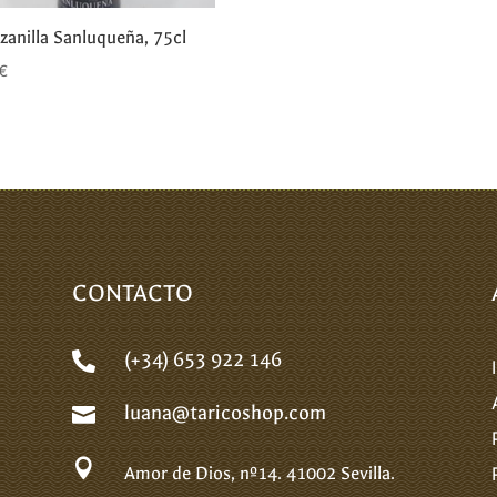
anilla Sanluqueña, 75cl
€
CONTACTO
(+34) 653 922 146

luana@taricoshop.com


Amor de Dios, nº14.
41002 Sevilla.