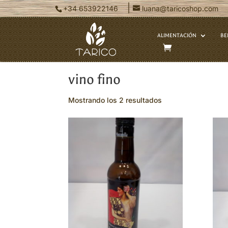
|
+34 653922146
luana@taricoshop.com
ALIMENTACIÓN
BE
Inicio
/ Productos etiquetados “vino 
vino fino
Mostrando los 2 resultados