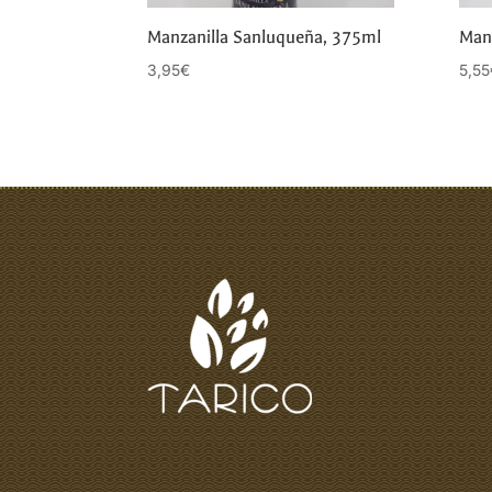
Manzanilla Sanluqueña, 375ml
Manz
3,95
€
5,55