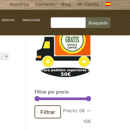
Nosotros
Contacto
Blog
Mi cuenta
OFERTAS
DROGUERÍA
Filtrar por precio
Precio
Precio
Precio:
0€
—
Filtrar
mínimo
máximo
10€