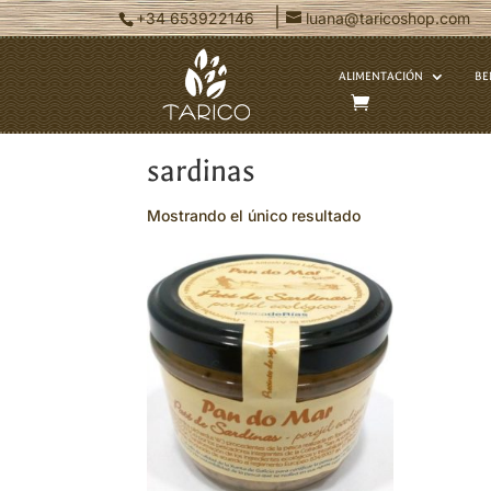
|
+34 653922146
luana@taricoshop.com
ALIMENTACIÓN
BE
Inicio
/ Productos etiquetados “sard
sardinas
Mostrando el único resultado