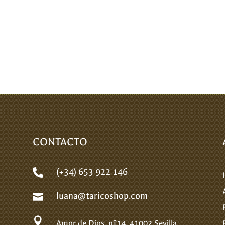
CONTACTO
(+34) 653 922 146

luana@taricoshop.com


Amor de Dios, nº14.
41002 Sevilla.