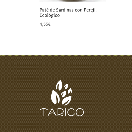
Paté de Sardinas con Perejil
Ecológico
4,55
€