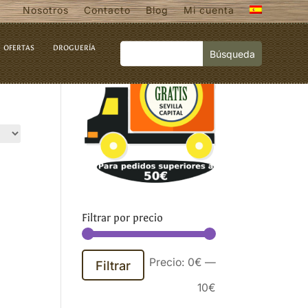
Nosotros
Contacto
Blog
Mi cuenta
OFERTAS
DROGUERÍA
Filtrar por precio
Precio
Precio
Precio:
0€
—
Filtrar
mínimo
máximo
10€