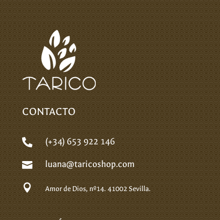
CONTACTO
(+34) 653 922 146

luana@taricoshop.com


Amor de Dios, nº14.
41002 Sevilla.