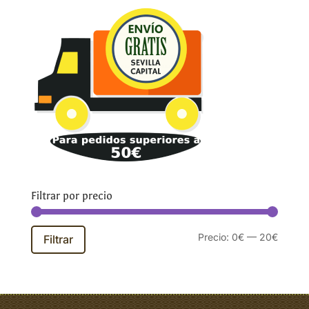
Filtrar por precio
Precio
Precio
Precio:
0€
—
20€
Filtrar
mínim
máxim