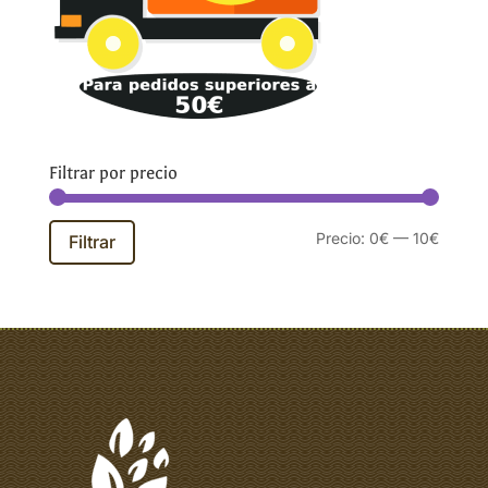
Filtrar por precio
Precio
Precio
Precio:
0€
—
10€
Filtrar
mínim
máxim