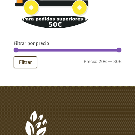
Filtrar por precio
Precio
Precio
Precio:
20€
—
30€
Filtrar
mínim
máxim