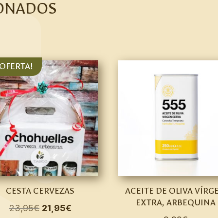
ONADOS
¡OFERTA!
CESTA CERVEZAS
ACEITE DE OLIVA VÍRG
EXTRA, ARBEQUINA
El
El
23,95
€
21,95
€