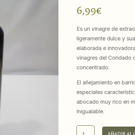
6,99
€
Es un vinagre de extrao
ligeramente dulce y su
elaborada e innovadora
vinagres del Condado 
concentrado.
El añejamiento en barri
especiales característic
abocado muy rico en m
inigualable.
Vinagre
AÑADIR AL 