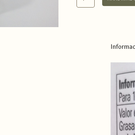
Gourmet
Balsámico
250ml
cantidad
Informac