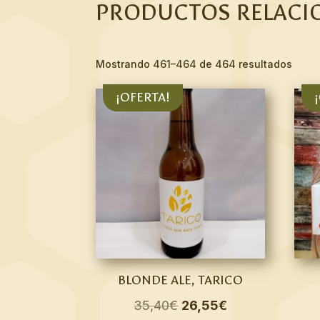
PRODUCTOS RELACI
Mostrando 461–464 de 464 resultados
¡OFERTA!
BLONDE ALE, TARICO
El
El
35,40
€
26,55
€