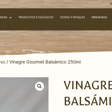
BIDAS
PRODUCTOS ECOLÓGICOS
CESTAS Y DETALLES
MINIATURAS
res
/ Vinagre Gourmet Balsámico 250ml
VINAGR
BALSÁM