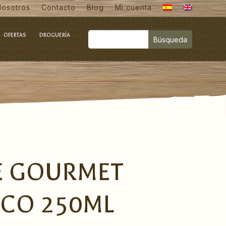
Nosotros
Contacto
Blog
Mi cuenta
OFERTAS
DROGUERÍA
E GOURMET
ICO 250ML