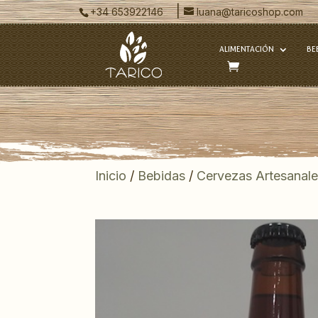
|
+34 653922146
luana@taricoshop.com
ALIMENTACIÓN
BE
Inicio
/
Bebidas
/
Cervezas Artesanal