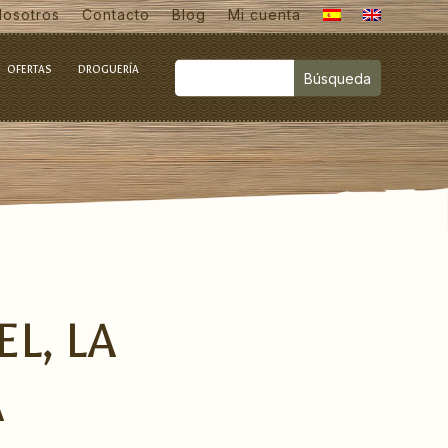
Nosotros
Contacto
Blog
Mi cuenta
OFERTAS
DROGUERÍA
L, LA
A