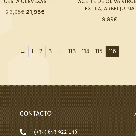
CESTA CERVEZAS
ACEITE DE OLIVA VÍRG
EXTRA, ARBEQUINA
El
El
23,95
€
21,95
€
9,99
€
precio
precio
original
actual
era:
es:
23,95€.
21,95€.
←
1
2
3
…
113
114
115
116
CONTACTO
(+34) 653 922 146
