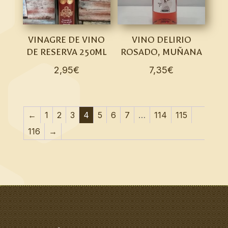
VINAGRE DE VINO
VINO DELIRIO
DE RESERVA 250ML
ROSADO, MUÑANA
2,95
€
7,35
€
←
1
2
3
4
5
6
7
…
114
115
116
→