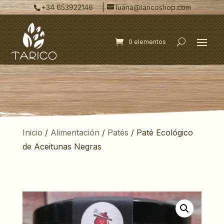
|
+34 653922146
luana@taricoshop.com
0 elementos
Inicio
/
Alimentación
/
Patés
/ Paté Ecológico
de Aceitunas Negras