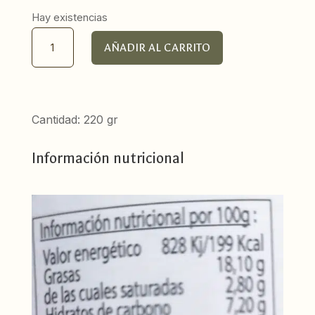
Hay existencias
Paté
AÑADIR AL CARRITO
Ecológico
de
Aceitunas
Negras
Cantidad: 220 gr
cantidad
Información nutricional