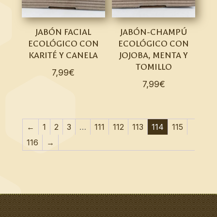
JABÓN FACIAL
JABÓN-CHAMPÚ
ECOLÓGICO CON
ECOLÓGICO CON
KARITÉ Y CANELA
JOJOBA, MENTA Y
TOMILLO
7,99
€
7,99
€
←
1
2
3
…
111
112
113
114
115
116
→