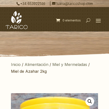
|
+34 653922146
luana@taricoshop.com
0 elementos
Inicio
/
Alimentación
/
Miel y Mermeladas
/
Miel de Azahar 2kg