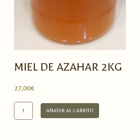
MIEL DE AZAHAR 2KG
27,00
€
Miel
AÑADIR AL CARRITO
de
Azahar
2kg