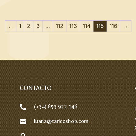
←
1
2
3
…
112
113
114
115
116
→
CONTACTO
(+34) 653 922 146

luana@taricoshop.com
