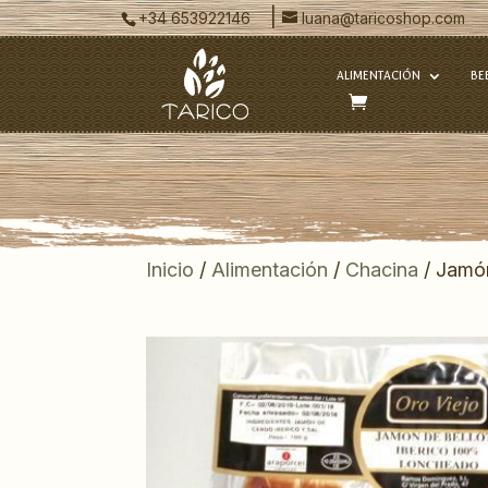
|
+34 653922146
luana@taricoshop.com
ALIMENTACIÓN
BE
Inicio
/
Alimentación
/
Chacina
/ Jamón