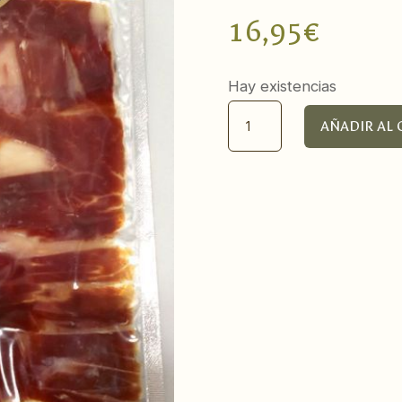
16,95
€
Hay existencias
Jamón
AÑADIR AL 
Ibérico
de
Bellota
100%
cantidad