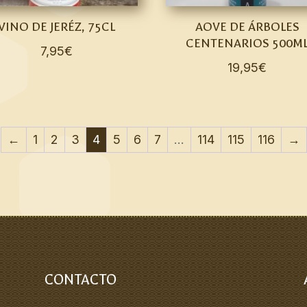
VINO DE JERÉZ, 75CL
AOVE DE ÁRBOLES
CENTENARIOS 500M
7,95
€
19,95
€
←
1
2
3
4
5
6
7
…
114
115
116
→
CONTACTO