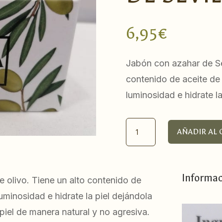
6,95
€
Jabón con azahar de Sev
contenido de aceite de 
luminosidad e hidrate l
Jabón
AÑADIR AL 
con
azahar
de
Informac
e olivo. Tiene un alto contenido de
Sevilla
luminosidad e hidrate la piel dejándola
cantidad
 piel de manera natural y no agresiva.