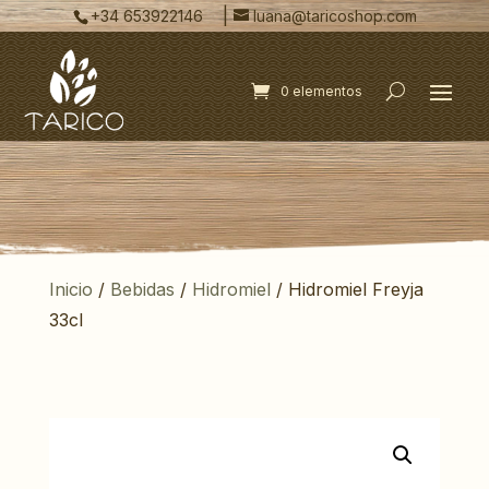
|
+34 653922146
luana@taricoshop.com
0 elementos
Inicio
/
Bebidas
/
Hidromiel
/ Hidromiel Freyja
33cl