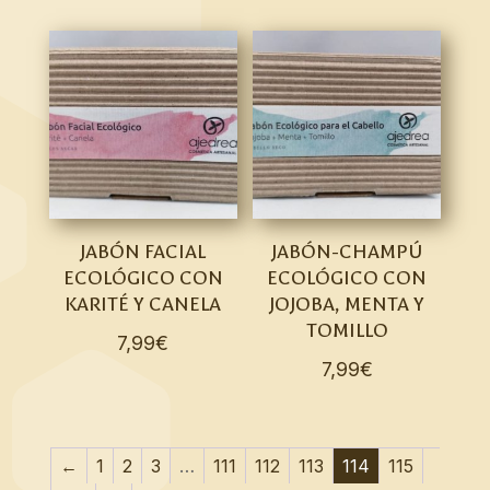
JABÓN FACIAL
JABÓN-CHAMPÚ
ECOLÓGICO CON
ECOLÓGICO CON
KARITÉ Y CANELA
JOJOBA, MENTA Y
TOMILLO
7,99
€
7,99
€
←
1
2
3
…
111
112
113
114
115