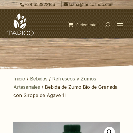
|
+34 653922146
luana@taricoshop.com
0 elementos
Inicio
/
Bebidas
/
Refrescos y Zumos
Artesanales
/ Bebida de Zumo Bio de Granada
con Sirope de Agave 1l