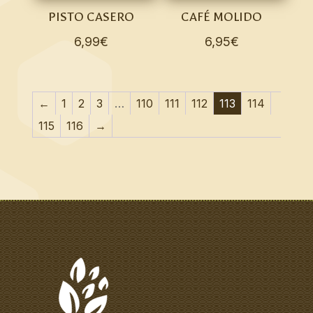
PISTO CASERO
CAFÉ MOLIDO
6,99
€
6,95
€
←
1
2
3
…
110
111
112
113
114
115
116
→