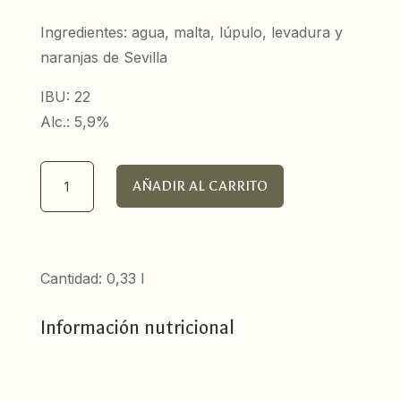
Ingredientes: agua, malta, lúpulo, levadura y
naranjas de Sevilla
IBU: 22
Alc.: 5,9%
Amber
AÑADIR AL CARRITO
Ale
con
Naranja,
Ochohuellas
Cantidad: 0,33 l
cantidad
Información nutricional