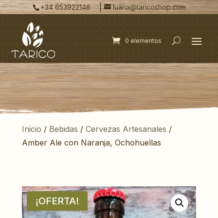
|
+34 653922146
luana@taricoshop.com
0 elementos
Inicio
/
Bebidas
/
Cervezas Artesanales
/
Amber Ale con Naranja, Ochohuellas
¡OFERTA!