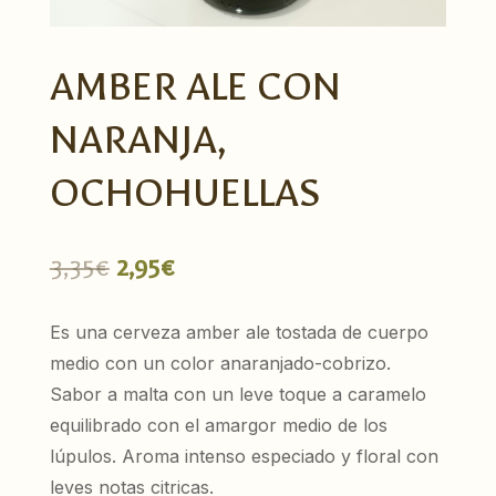
AMBER ALE CON
NARANJA,
OCHOHUELLAS
El
El
3,35
€
2,95
€
precio
precio
original
actual
Es una cerveza amber ale tostada de cuerpo
era:
es:
medio con un color anaranjado-cobrizo.
3,35€.
2,95€.
Sabor a malta con un leve toque a caramelo
equilibrado con el amargor medio de los
lúpulos. Aroma intenso especiado y floral con
leves notas citricas.