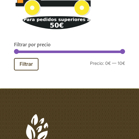
Filtrar por precio
Precio
Precio
Precio:
0€
—
10€
Filtrar
mínim
máxim