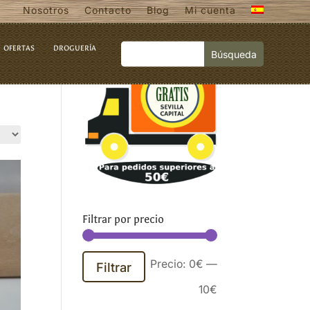
Nosotros
Contacto
Blog
Mi cuenta
OFERTAS
DROGUERÍA
Filtrar por precio
Precio
Precio
Precio:
0€
—
Filtrar
mínimo
máximo
10€