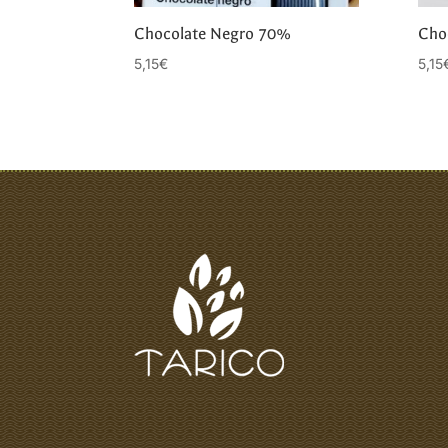
Chocolate Negro 70%
Cho
5,15
€
5,15