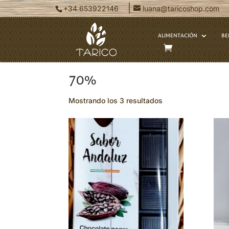
|
+34 653922146
luana@taricoshop.com
ALIMENTACIÓN
BE
Inicio
/ Productos etiquetados “70%
70%
Mostrando los 3 resultados