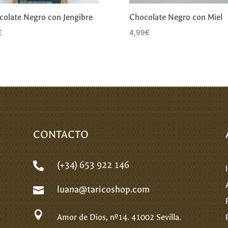
colate Negro con Jengibre
Chocolate Negro con Miel
€
4,99
€
CONTACTO
(+34) 653 922 146

luana@taricoshop.com


Amor de Dios, nº14.
41002 Sevilla.