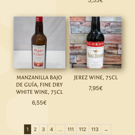
5,55
€
was:
is:
7,95€.
6,95€.
MANZANILLA BAJO
JEREZ WINE, 75CL
DE GUÍA, FINE DRY
7,95
€
WHITE WINE, 75CL
6,55
€
1
2
3
4
…
111
112
113
→