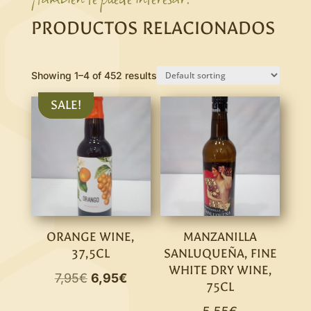
PRODUCTOS RELACIONADOS
Showing 1–4 of 452 results
SALE!
ORANGE WINE,
MANZANILLA
37,5CL
SANLUQUEÑA, FINE
WHITE DRY WINE,
Original
Current
7,95
€
6,95
€
75CL
price
price