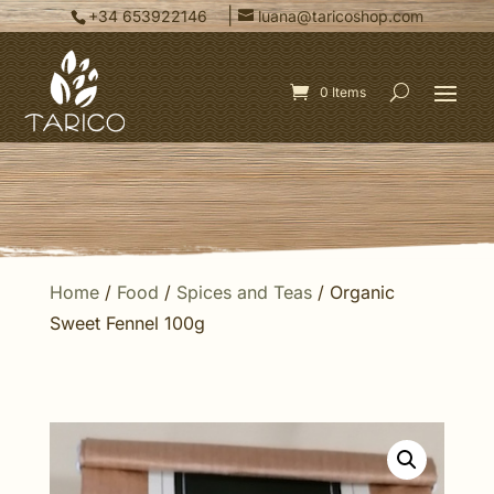
|
+34 653922146
luana@taricoshop.com
0 Items
Home
/
Food
/
Spices and Teas
/ Organic
Sweet Fennel 100g