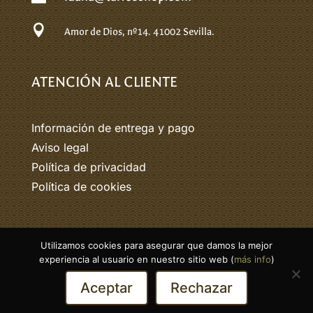

Amor de Dios, nº14.
41002 Sevilla.
ATENCIÓN AL CLIENTE
Información de entrega y pago
Aviso legal
Política de privacidad
Política de cookies
Utilizamos cookies para asegurar que damos la mejor
© 2026 Tarico. Todos los derechos
experiencia al usuario en nuestro sitio web (
más info
)
reservados.
Aceptar
Rechazar