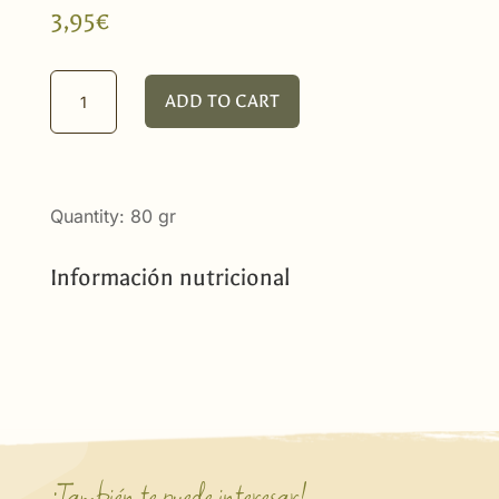
3,95
€
Organic
ADD TO CART
Sweet
Fennel
100g
quantity
Quantity: 80 gr
Información nutricional
¡También te puede interesar!