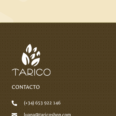
CONTACTO
(+34) 653 922 146

luana@taricoshop.com
