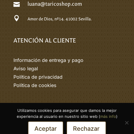
luana@taricoshop.com


Amor de Dios, nº14.
41002 Sevilla.
ATENCIÓN AL CLIENTE
Información de entrega y pago
Aviso legal
Política de privacidad
Política de cookies
Utilizamos cookies para asegurar que damos la mejor
© 2026 Tarico. Todos los derechos
experiencia al usuario en nuestro sitio web (
más info
)
reservados.
Aceptar
Rechazar