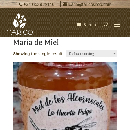
|
+34 653922146
luana@taricoshop.com
0 Items
Home
/ Products tagged “María de Miel”
María de Miel
Showing the single result