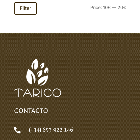
Min
Max
Price:
10€
—
20€
Filter
price
price
CONTACTO
(+34) 653 922 146
