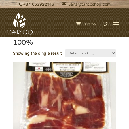
|
+34 653922146
luana@taricoshop.com
0 Items
Home
/ Products tagged “100%”
100%
Showing the single result