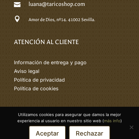
luana@taricoshop.com


Amor de Dios, nº14.
41002 Sevilla.
ATENCIÓN AL CLIENTE
Información de entrega y pago
Aviso legal
Política de privacidad
Política de cookies
Utilizamos cookies para asegurar que damos la mejor
© 2026 Tarico. Todos los derechos
experiencia al usuario en nuestro sitio web (
más info
)
reservados.
Aceptar
Rechazar