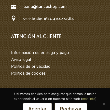
luana@taricoshop.com


Amor de Dios, nº14.
41002 Sevilla.
ATENCIÓN AL CLIENTE
Información de entrega y pago
Aviso legal
Política de privacidad
Política de cookies
Utilizamos cookies para asegurar que damos la mejor
© 2026 Tarico. Todos los derechos
experiencia al usuario en nuestro sitio web (
más info
)
reservados.
Aceptar
Rechazar