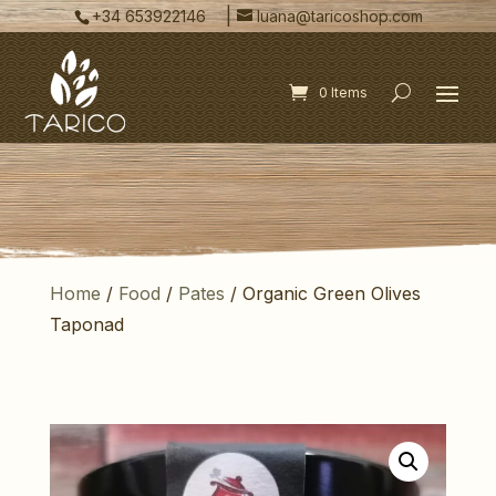
|
+34 653922146
luana@taricoshop.com
0 Items
Home
/
Food
/
Pates
/ Organic Green Olives
Taponad