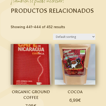
¡También te puede interesar!
PRODUCTOS RELACIONADOS
Showing 441–444 of 452 results
ORGANIC GROUND
COCOA
COFFEE
6,99
€
7,95
€