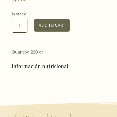
In stock
Organic
ADD TO CART
Green
Olives
Taponad
quantity
Quantity: 220 gr
Información nutricional