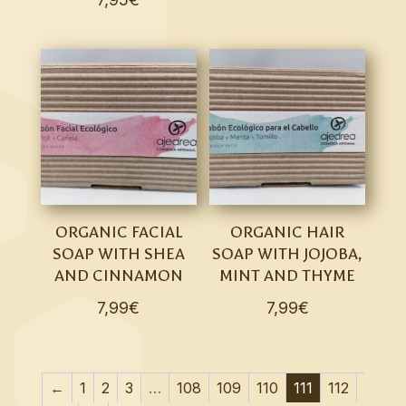
ORGANIC FACIAL
ORGANIC HAIR
SOAP WITH SHEA
SOAP WITH JOJOBA,
AND CINNAMON
MINT AND THYME
7,99
€
7,99
€
←
1
2
3
…
108
109
110
111
112